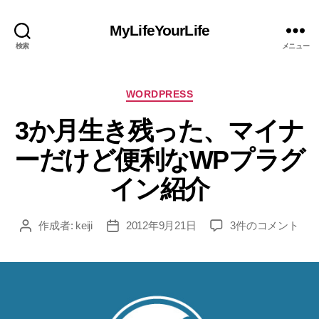
MyLifeYourLife
検索
メニュー
カ
WORDPRESS
テ
3か月生き残った、マイナ
ゴ
リ
ーだけど便利なWPプラグ
ー
イン紹介
3
作成者:
keiji
2012年9月21日
3件のコメント
投
投
か
稿
稿
月
者
日
生
き
残
っ