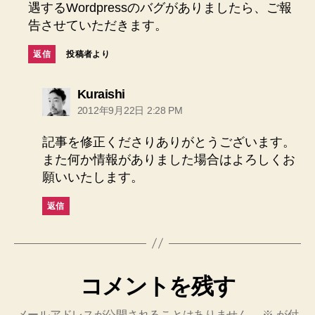
遇するWordpressのバグがありましたら、ご報
告させていただきます。
返信
投稿者より
の
Kuraishi
発
2012年9月22日 2:28 PM
言:
記事を修正くださりありがとうございます。
また何か情報がありました場合はよろしくお
願いいたします。
返信
コメントを残す
メールアドレスが公開されることはありません。
※
が付