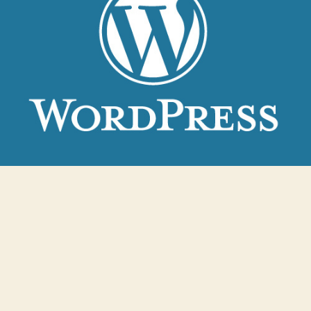
た、
マ
イ
ナ
ー
だ
け
ど
便
利
な
WP
プ
ラ
グ
イ
ン
紹
介
へ