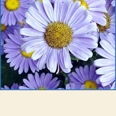
た
こ
と
な
い
へ
の