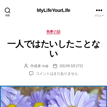
MyLifeYourLife
検索
メニュー
カ
執事の話
テ
一人ではたいしたことな
ゴ
リ
い
ー
作成者:
keiji
2013年3月27日
投
投
稿
稿
一
コメントはまだありません
者
日
人
で
は
た
い
し