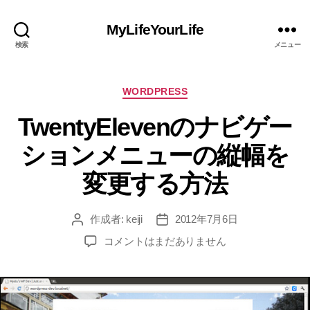
MyLifeYourLife
検索
メニュー
カ
WORDPRESS
テ
TwentyElevenのナビゲー
ゴ
リ
ションメニューの縦幅を
ー
変更する方法
作成者:
keiji
2012年7月6日
投
投
稿
稿
TwentyEleven
コメントはまだありません
者
日
の
ナ
ビ
ゲ