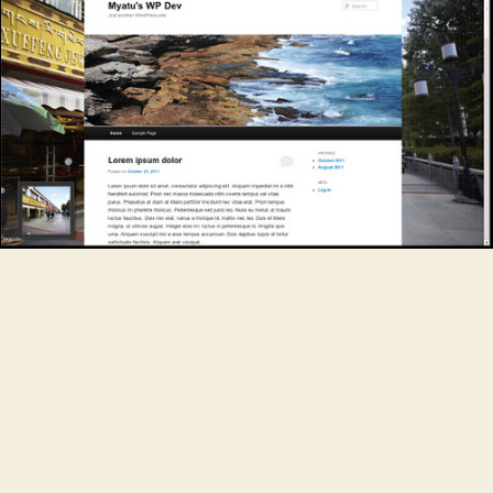
ー
シ
ョ
ン
メ
ニ
ュ
ー
の
縦
幅
を
変
更
す
る
方
法
へ
の