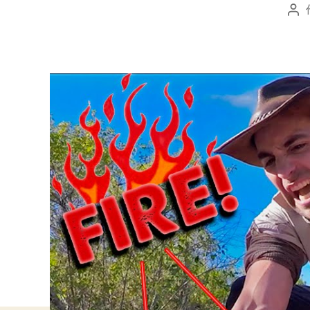
投
稿
者