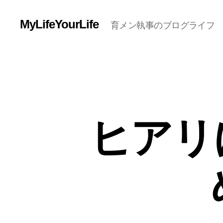
MyLifeYourLife
育メン執事のブログライフ
ヒアリ