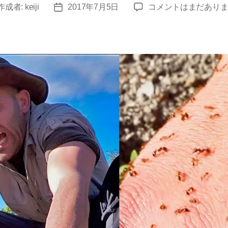
ヒ
作成者:
keiji
2017年7月5日
コメントはまだあり
投
ア
稿
リ
日
に
つ
い
て
の
動
画
を
集
め
て
み
ま
し
た
へ