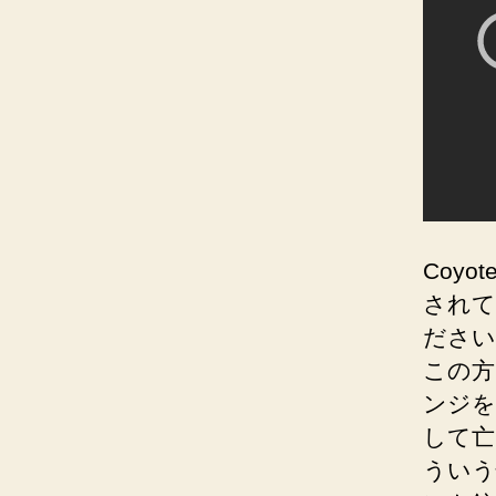
Coy
されて
ださい
この方
ンジを
して亡
ういう