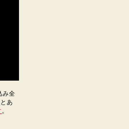
込み全
割とあ
す
。