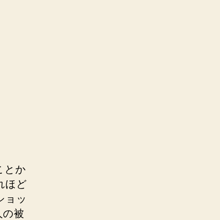
ことか
れほど
ショッ
人の被