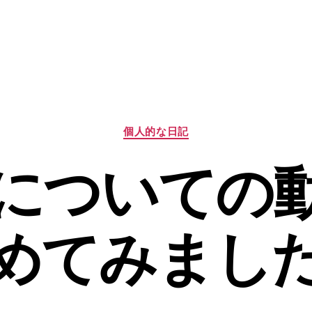
カ
個人的な日記
テ
ゴ
についての
リ
ー
めてみまし