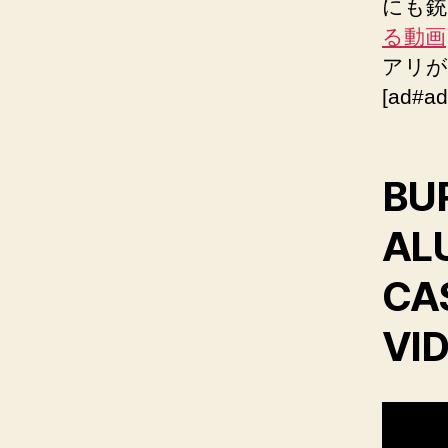
にも銃
る動画
アリが
[ad#ad
BU
AL
CA
VI