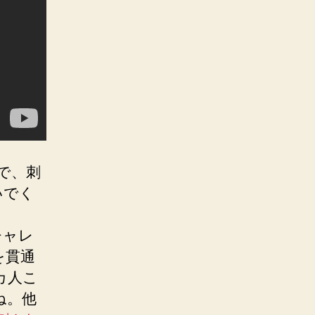
んで、刺
いでく
チャレ
を貫通
カ人こ
ね。他